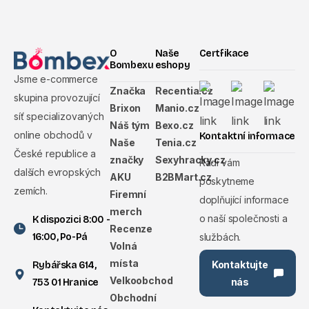
O
Naše
Certfikace
Bombexu
eshopy
Jsme e-commerce
Značka
Recentia.cz
skupina provozující
Brixon
Manio.cz
síť specializovaných
Náš tým
Bexo.cz
online obchodů v
Kontaktní informace
Naše
Tenia.cz
České republice a
značky
Sexyhracky.cz
Rádi vám
dalších evropských
AKU
B2BMart.cz
poskytneme
zemích.
Firemní
doplňující informace
merch
o naší společnosti a
K dispozici 8:00 -
Recenze
službách.
16:00, Po-Pá
Volná
místa
Kontaktujte
Rybářska 614,
Velkoobchod
nás
753 01 Hranice
Obchodní