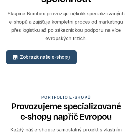
Skupina Bombex provozuje několik specializovaných
e-shopů a zajišťuje kompletní proces od marketingu
přes logistiku až po zákaznickou podporu na více
evropských trzích.
Zobrazit naše e-shopy
PORTFOLIO E-SHOPŮ
P
r
o
v
o
z
u
j
e
m
e
s
p
e
c
i
a
l
i
z
o
v
a
n
é
e
-
s
h
o
p
y
n
a
p
ř
í
č
E
v
r
o
p
o
u
Každý náš e-shop je samostatný projekt s vlastním