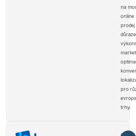
na mo
online
prodej
důraz
výkonn
market
optimal
konver
lokaliz
pro rů
evrop
trhy.
Online