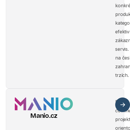
konkré
produ
katego
efektiv
zákazn
servis.
na čes
zahran
trzích.
E-
comme
Manio.cz
projek
orient