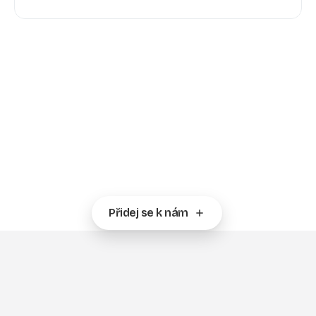
Rosteme
a
hledáme
nové
kolegy
do
týmu
Hledáme nové kolegy do oblasti logistiky, e-
commerce, marketingu a IT.
Přidej se k nám