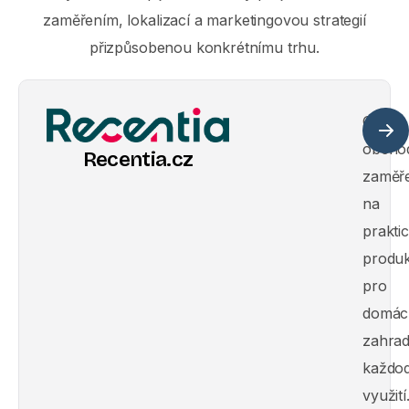
zaměřením, lokalizací a marketingovou strategií
přizpůsobenou konkrétnímu trhu.
Online
obcho
Recentia.cz
zaměř
na
prakti
produk
pro
domác
zahrad
každo
využití