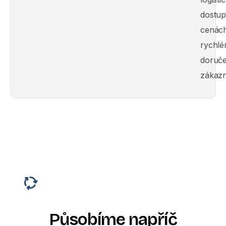
dostu
cenác
rychl
doruče
zákazn
Působíme
napříč