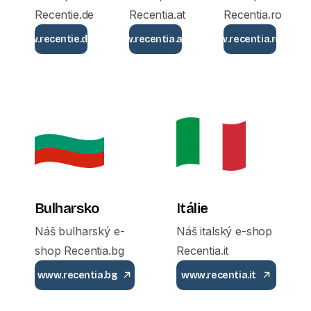
Recentie.de
Recentia.at
Recentia.ro
www.recentie.de
www.recentia.at
www.recentia.ro
Bulharsko
Itálie
Náš bulharský e-
Náš italský e-shop
shop Recentia.bg
Recentia.it
www.recentia.bg
www.recentia.it