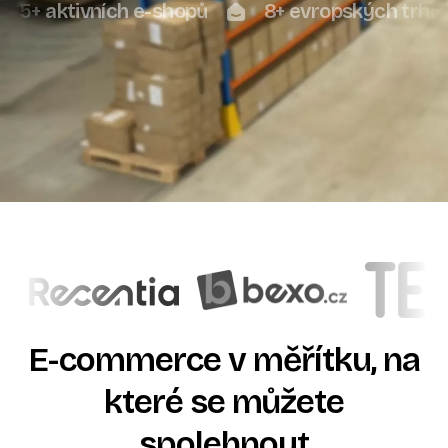
5+ aktivních e-shopů
8+ evropských trhů
E-commerce
v
měřítku,
na
které
se
můžete
spolehnout