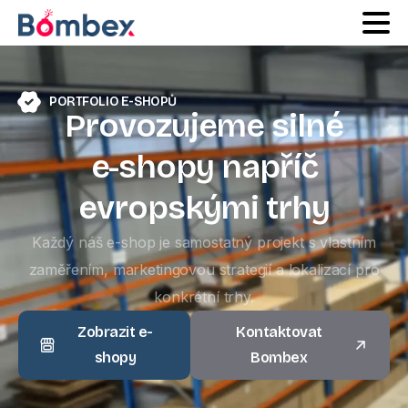
PORTFOLIO E-SHOPŮ
Provozujeme
silné
e-shopy
napříč
evropskými
trhy
Každý náš e-shop je samostatný projekt s vlastním
zaměřením, marketingovou strategií a lokalizací pro
konkrétní trhy.
Zobrazit e-
Kontaktovat
shopy
Bombex