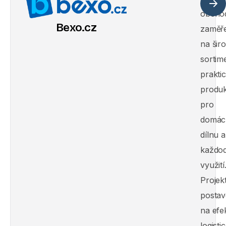
obcho
Bexo.cz
zaměř
na šir
sortim
prakti
produk
pro
domác
dílnu a
každo
využití
Projekt
posta
na efek
logistic