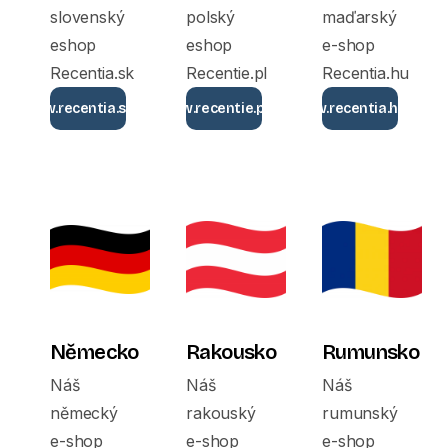
slovenský
polský
maďarský
eshop
eshop
e-shop
Recentia.sk
Recentie.pl
Recentia.hu
www.recentia.sk
www.recentie.pl
www.recentia.hu
Německo
Rakousko
Rumunsko
Náš
Náš
Náš
německý
rakouský
rumunský
e-shop
e-shop
e-shop